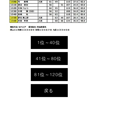
1位～40位
41位～80位
81位～120位
戻る
Address
〒869-2702
熊本県阿蘇郡産山村大字大利630番地