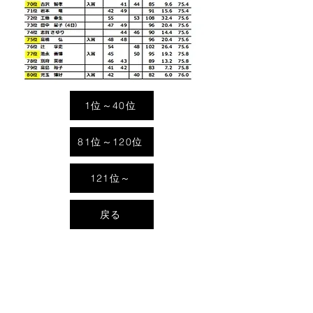
1位～40位
81位～120位
121位～
戻る
Address
〒869-2702
熊本県阿蘇郡産山村大字大利630番地