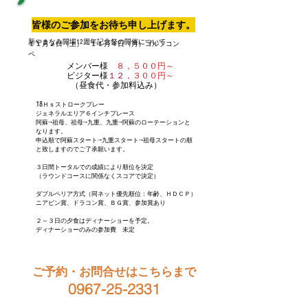
皆様のご参加をお待ち申し上げます。
新やまなみ開場12周年記念祭の開催について
１１月２日（土）～１１月４日（月）ゴルフコン
ペ
メンバー様
８，５００円～
ビジター様
１２
，３００円～
（昼食代・参加料込み）
18
​
Ｈｓストロークプレー
ジェネラルエリア６インチプレース​
阿蘇→祖母、祖母→九重、九重→阿蘇のローテーションと
なります。
申込順で阿蘇スタート→九重スタート→祖母スタートの順
と致しますのでご了承願います。
３日間トータルでの成績により順位を決定
​ （ラウンドコースに関係なくスコアで決定）
ダブルペリア方式（同ネット優先順位：年齢、ＨＤＣＰ）
ニアピン賞、ドラコン賞、ＢＧ賞、参加賞あり​
２～３日の夕食はディナーショーを予定。
ディナーショーのみの参加費 未定
ご予約・お問合せはこちらまで
0967-25-2331