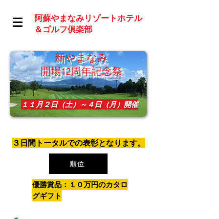
阿蘇やまなみリゾートホテル
＆ゴルフ俱楽部
新やまなみ
開場12周年記念祭
１１月２日（土）～４日（月）開催
​３日間トータルでの表彰となります。
順位
優勝賞品：１０万円のカタロ
グギフト