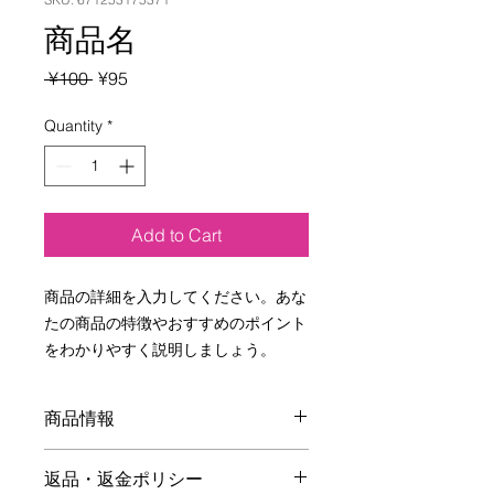
商品名
Regular
Sale
 ¥100 
¥95
Price
Price
Quantity
*
Add to Cart
商品の詳細を入力してください。あな
たの商品の特徴やおすすめのポイント
をわかりやすく説明しましょう。
商品情報
商品の詳細を入力してください。サイ
返品・返金ポリシー
ズ、素材、取扱説明に加え、商品の特