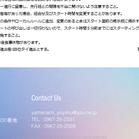
Contact Us
yamanami_yoyaku@aso.ne.jp
TEL : 0967-25-2331
30番地
FAX : 0967-25-2569
Copyright © 2025 株式会社SaiZen All rights reserved.