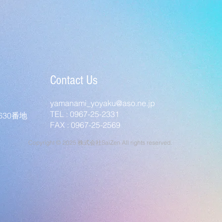
Contact Us
yamanami_yoyaku@aso.ne.jp
TEL : 0967-25-2331
30番地
FAX : 0967-25-2569
Copyright © 2025 株式会社SaiZen All rights reserved.