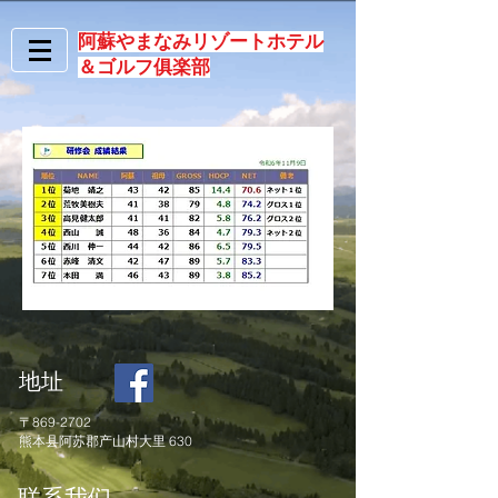
阿蘇やまなみリゾートホテル
＆ゴルフ俱楽部
地址
〒869-2702
熊本县阿苏郡产山村大里 630