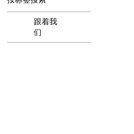
按标签搜索
跟着我
们
地址
〒869-2702
熊本县阿苏郡产山村大里 630
联系我们
yamanami_yoyaku@aso.ne.jp