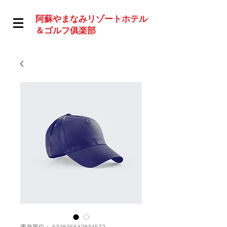
阿蘇やまなみリゾートホテル
＆ゴルフ俱楽部
庫存單位： 632835642834572