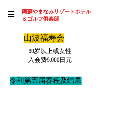
阿蘇やまなみリゾートホテル
＆ゴルフ俱楽部
山波福寿会
60岁以上或女性
​入会费5,000日元
令和第五届赛程及结果